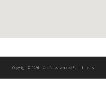
Copyright © 2026
–
OnePress
tema od FameThemes