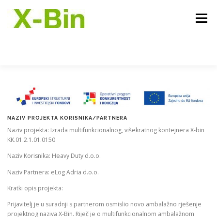
Preskoči
na
Izbornik
sadržaj
NASLOVNICA
O PROJEKTU
O NOSITELJU
NAZIV PROJEKTA KORISNIKA/PARTNERA
PROJEKTNE AKTIVNOSTI
KONTAKT
Naziv projekta: Izrada multifunkcionalnog, višekratnog kontejnera X-bin
KK.01.2.1.01.0150
Naziv Korisnika: Heavy Duty d.o.o.
Naziv Partnera: eLog Adria d.o.o.
Kratki opis projekta:
Prijavitelj je u suradnji s partnerom osmislio novo ambalažno rješenje
projektnog naziva X-Bin. Riječ je o multifunkcionalnom ambalažnom