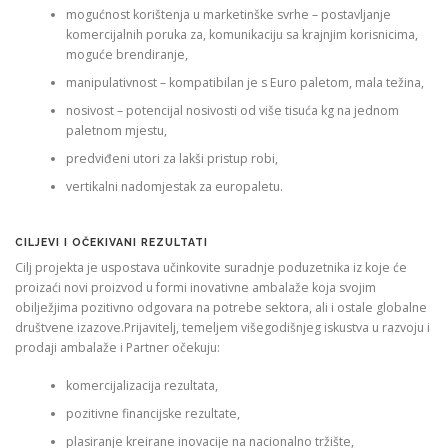
mogućnost korištenja u marketinške svrhe – postavljanje
komercijalnih poruka za, komunikaciju sa krajnjim korisnicima,
moguće brendiranje,
manipulativnost – kompatibilan je s Euro paletom, mala težina,
nosivost – potencijal nosivosti od više tisuća kg na jednom
paletnom mjestu,
predviđeni utori za lakši pristup robi,
vertikalni nadomjestak za europaletu.
CILJEVI I OČEKIVANI REZULTATI
Cilj projekta je uspostava učinkovite suradnje poduzetnika iz koje će
proizaći novi proizvod u formi inovativne ambalaže koja svojim
obilježjima pozitivno odgovara na potrebe sektora, ali i ostale globalne
društvene izazove.Prijavitelj, temeljem višegodišnjeg iskustva u razvoju i
prodaji ambalaže i Partner očekuju:
komercijalizacija rezultata,
pozitivne financijske rezultate,
plasiranje kreirane inovacije na nacionalno tržište,