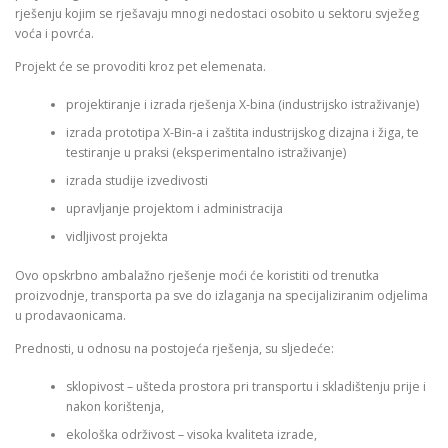
rješenju kojim se rješavaju mnogi nedostaci osobito u sektoru svježeg
voća i povrća.
Projekt će se provoditi kroz pet elemenata.
projektiranje i izrada rješenja X-bina (industrijsko istraživanje)
izrada prototipa X-Bin-a i zaštita industrijskog dizajna i žiga, te
testiranje u praksi (eksperimentalno istraživanje)
izrada studije izvedivosti
upravljanje projektom i administracija
vidljivost projekta
Ovo opskrbno ambalažno rješenje moći će koristiti od trenutka
proizvodnje, transporta pa sve do izlaganja na specijaliziranim odjelima
u prodavaonicama.
Prednosti, u odnosu na postojeća rješenja, su sljedeće:
sklopivost – ušteda prostora pri transportu i skladištenju prije i
nakon korištenja,
ekološka održivost – visoka kvaliteta izrade,