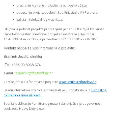
plasiranje kreirane inovacije na europsko tržište,
povećanje broja zaposlenih kod Prijavitelja i/ili Partnera,
zaštita intelektualnog vlasništva.
Ukupna vrijednost projekta procijenjena je na 1.808.469,81 knUkupan
iznos bespovratnih sredstava dodijeljen od strane EU-a iznosi
1.147.830,04 kn Razdoblje provedbe: od 01.08.2018. –
29.02.2020.
Kontakt osoba za više informacija o projektu:
Branimir Jezdić, direktor
Tel: +385 99 8068 674
e-mail:
branimir@heavyduty.hr
Za više info o EU fondovima posjetite
www.strukturnifondovi.hr
“
Izradu internetske stranice sufinancirala je Europska unija iz
Europskog
fonda za regionalni razvoj.
Sadržaj publikacije / emitiranog materijala isključiva je odgovornost
poduzeća Heavy Duty d.o.o.